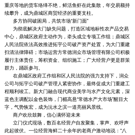
重庆等地的货车络绎不绝，鲜活鱼虾在此集散，年交易额持
续攀升，成为鼎城区商贸经济的重要支柱。
多方协同破困局，共筑市场“新门面”
为彻底解决大门缺失问题，打造区域地标性农产品交易
中心，鼎城区政府主动作为，牵头成立专项工作组；鼎城区
人民法院依法高效推进拓宇公司破产资产处置，为大门重建
扫清法律障碍；市场运营方常德润众市场管理有限公司积极
履行主体责任，筹积资金、组织施工；广大经营户更是群策
群力，踊跃参与。
在鼎城区政府工作组和区人民法院的强力支持下，润众
公司与拓宇公司破产管理人紧密协作，最终促成大门重建工
程顺利竣工。新大门融合现代商业美学与水产文化元素，深
蓝色主调配以金色装饰，门楣高悬“常德水产大市场”醒目大
字，气势恢宏，成为沅水之滨一道亮丽风景线。
商户欢欣鼓舞，信心满怀迎未来
立门仪式现场，数百名经营户自发聚集，掌声、欢呼声
此起彼伏。一位经营海鲜二十余年的老商户激动地说：“八