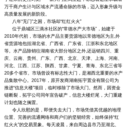
万千商户生计与区域水产流通命脉的市场，迈入形象升级与
高质量发展的新阶段。
八年“无门”之困，市场却“红红火火”
位于鼎城区三滴水社区的“常德水产大市场"，始建于
2010年代初，市场的水产品主要货源地以常德地区为主,外
省货源地包括湖北省、广西省、广东省、江浙和东北地区
等。水产品除销往湖南省大部分地区之外,还远销四川、重
庆、云南、贵州、广东、广西、北京、天津、上海、河南、
河北、江西、江苏、陕西、甘肃、宁夏、青海、东北三省等
20多个省市。市场曾设有标志性大门，是湘西北重要的水产
品集散中心。2017年，原开发商湖南拓宇置业有限公司为
推进“信息大楼”项目，临时移除了市场大门。然而，因资金
链断裂，拓宇公司同年宣告破产，信息大楼烂尾，大门重建
计划也随之搁置。
令人欣慰的是，即便失去大门，市场凭借其优越的地理
位置、完善的流通网络和商户们的坚韧经营，始终保持“红
红火火”的交易景象。每天凌晨，来自周边县市乃至湖北、