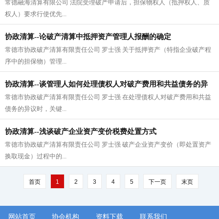
常德融海清算有限公司 法院受理破产申请后，担保物权人（抵押权人、质
权人）要求行使优先...
协政清算--论破产清算中抵押资产管理人报酬的确定
常德市协政破产清算有限责任公司 罗士强 关于抵押资产（特指企业破产程
序中的担保物）管理...
协政清算--谈管理人如何处理债权人对破产费用和共益债务的异
常德市协政破产清算有限责任公司 罗士强 在处理债权人对破产费用和共益
议
债务的异议时，关键...
协政清算--浅谈破产企业资产变价税费处置方式
常德市协政破产清算有限责任公司 罗士强 破产企业资产变价（即处置资产
换取现金）过程中的...
首页
1
2
3
4
5
下一页
末页
网站首页
协会机构
资料下载
联系我们