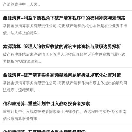
产清算案件中，人民...
鑫源清算--利益平衡视角下破产清算程序中的权利冲突与规制路
常德鑫源清算事务有限责任公司 摘要 破产清算的核心本质是在企业资不抵
径研究
债、法人终止的特殊...
鑫源清算--管理人追收应收款的诉讼主体资格与履职边界探析
破产程序终结后未注销情形下管理人追收应收款的诉讼主体资格与履职边
界探析 常德鑫源清算...
鑫源清算--破产清算实务高频疑难问题解析及规范化处置对策
常德鑫源清算事务有限责任公司 摘要 破产清算作为市场主体退出的最终司
法程序，流程繁琐、...
信和康清算--重整计划中引入战略投资者探索
重整计划中引入战略投资者探索基于法律条件、遴选程序与实务优化 湖南
信和康清算服务有限...