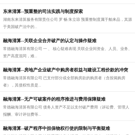
东来清算--预重整的司法实践与制度探索
湖南东来清算服务有限责任公司 罗 畅 朱立琼 预重整制度属于舶来品，其源
于美国破产法中的...
融海清算--关联企业合并破产的认定与操作疑难
常德融海清算有限公司 一 、 核心疑难表现 关联企业间资金、人员、业务、
资产高度混同，难...
融海清算--房地产企业破产中购房者权益与建设工程价款的冲突
常德融海清算有限公司 已支付部分或全部购房款的购房者（含按揭购房
疑难
者），其债权性质是...
融海清算--无产可破案件的程序推进与费用保障疑难
常德融海清算有限公司 债务人资产不足以支付破产费用（诉讼费、管理人
报酬、审计评估费等...
融海清算--破产程序中担保物权行使的限制与平衡疑难